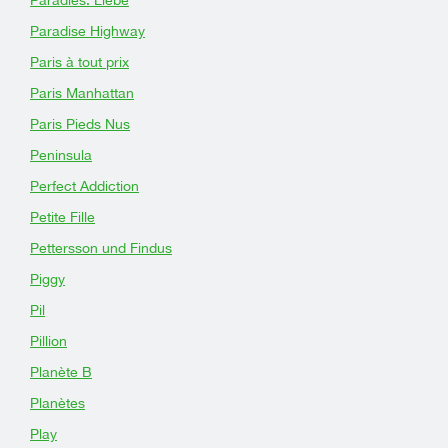
Paradies: Liebe
Paradise Highway
Paris à tout prix
Paris Manhattan
Paris Pieds Nus
Peninsula
Perfect Addiction
Petite Fille
Pettersson und Findus
Piggy
Pil
Pillion
Planète B
Planètes
Play