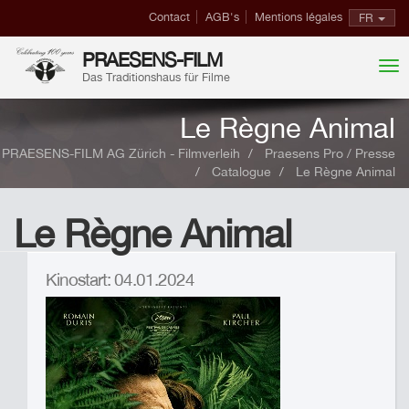
Contact
AGB's
Mentions légales
FR
PRAESENS-FILM
Das Traditionshaus für Filme
Le Règne Animal
PRAESENS-FILM AG Zürich - Filmverleih
Praesens Pro / Presse
Catalogue
Le Règne Animal
Le Règne Animal
Kinostart: 04.01.2024