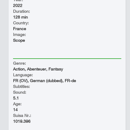
2022
Duration:
128 min
Country:
France
Image:
Scope
Genre:
Action, Abenteuer, Fantasy
Language:
FR (OV), German (dubbed), FR-de
Subtitles:
Sound:
5.1
Age:
14
Suisa Nr.:
1019.396