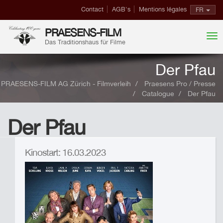
Contact
AGB's
Mentions légales
FR
PRAESENS-FILM
Das Traditionshaus für Filme
Der Pfau
PRAESENS-FILM AG Zürich - Filmverleih
Praesens Pro / Presse
Catalogue
Der Pfau
Der Pfau
Kinostart: 16.03.2023