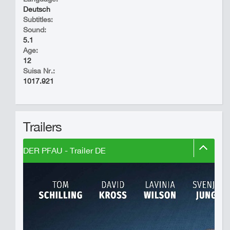
Deutsch
Subtitles:
Sound:
5.1
Age:
12
Suisa Nr.:
1017.921
Trailers
DER PFAU - Trailer DE