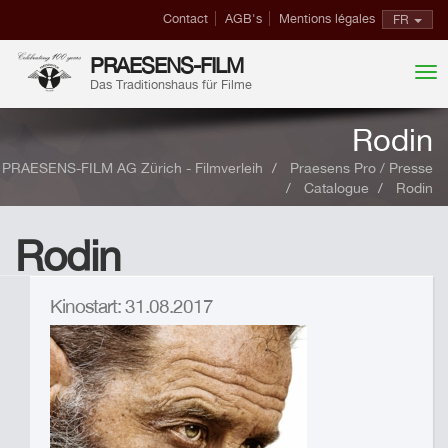
Contact
AGB's
Mentions légales
FR
PRAESENS-FILM
Das Traditionshaus für Filme
Rodin
PRAESENS-FILM AG Zürich - Filmverleih
Praesens Pro / Presse
Catalogue
Rodin
Rodin
Kinostart: 31.08.2017