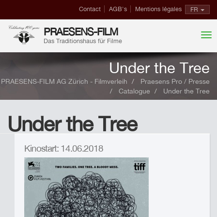
Contact
AGB's
Mentions légales
FR
PRAESENS-FILM
Das Traditionshaus für Filme
Under the Tree
PRAESENS-FILM AG Zürich - Filmverleih
Praesens Pro / Presse
Catalogue
Under the Tree
Under the Tree
Kinostart: 14.06.2018