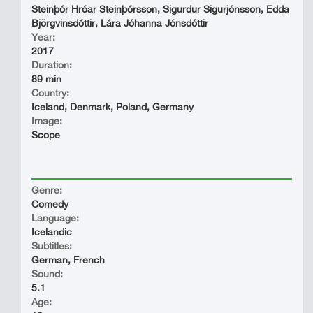
Steinþór Hróar Steinþórsson, Sigurdur Sigurjónsson, Edda
Björgvinsdóttir, Lára Jóhanna Jónsdóttir
Year:
2017
Duration:
89 min
Country:
Iceland, Denmark, Poland, Germany
Image:
Scope
Genre:
Comedy
Language:
Icelandic
Subtitles:
German, French
Sound:
5.1
Age: