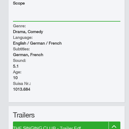
Scope
Genre:
Drama, Comedy
Language:
English / German / French
Subtitles:
German, French
Sound:
5.1
Age:
10
Suisa Nr.:
1013.684
Trailers
THE SINGING CLUB - Trailer Edf