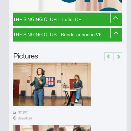
THE SINGING CLUB - Trailer DE
THE SINGING CLUB - Bande-annonce VF
Pictures
Previous
Next
SC (01)
Download