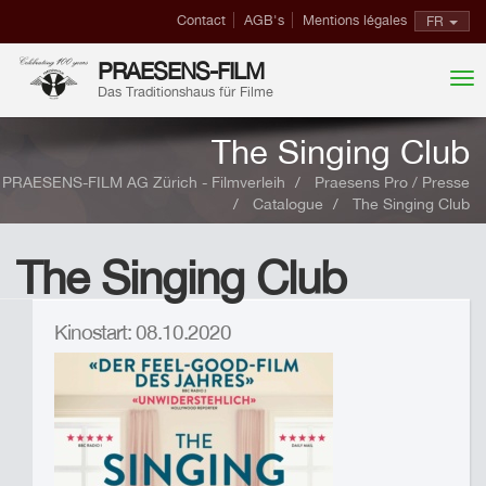
Contact
AGB's
Mentions légales
FR
PRAESENS-FILM
Das Traditionshaus für Filme
The Singing Club
PRAESENS-FILM AG Zürich - Filmverleih
Praesens Pro / Presse
Catalogue
The Singing Club
The Singing Club
Kinostart: 08.10.2020