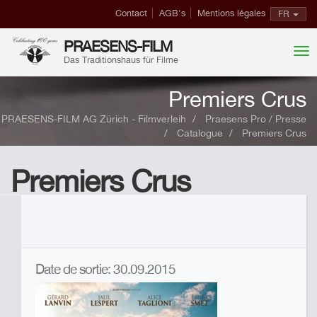
Contact
AGB's
Mentions légales
FR
PRAESENS-FILM
Das Traditionshaus für Filme
Premiers Crus
PRAESENS-FILM AG Zürich - Filmverleih
Praesens Pro / Presse
Catalogue
Premiers Crus
Premiers Crus
Date de sortie: 30.09.2015