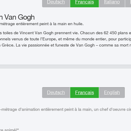
Deutsch
Francais
Italiano
on Van Gogh
métrage entièrement peint à la main en huile.
es toiles de Vincent Van Gogh prennent vie. Chacun des 62 450 plans es
ionnels venus de toute l’Europe, et même du monde entier, pour particip
n Grèce. La vie passionnée et funeste de Van Gogh – comme sa mort 
Deutsch
Francais
English
-métrage d'animation entièrement peint à la main, un chef d'oeuvre c
re animé!“