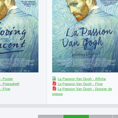
 - Poster
La Passion Van Gogh - Affiche
 - Presseheft
La Passion Van Gogh - Flyer
- Flyer
La Passion Van Gogh - Dossier de
presse