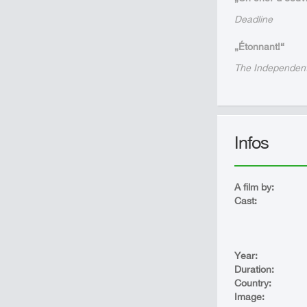
Deadline
„Étonnant!“
The Independen
Infos
A film by:
Cast:
Year:
Duration:
Country:
Image: