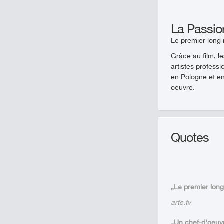
La Passi
Le premier long 
Grâce au film, l
artistes profess
en Pologne et e
oeuvre.
Quotes
„Le premier long
arte.tv
„Un chef-d'oeuv