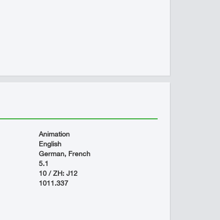
Animation
English
German, French
5.1
10 / ZH: J12
1011.337