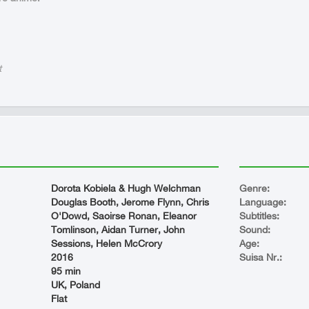
t
Dorota Kobiela & Hugh Welchman
Genre:
Douglas Booth, Jerome Flynn, Chris
Language:
O'Dowd, Saoirse Ronan, Eleanor
Subtitles:
Tomlinson, Aidan Turner, John
Sound:
Sessions, Helen McCrory
Age:
2016
Suisa Nr.:
95 min
UK, Poland
Flat