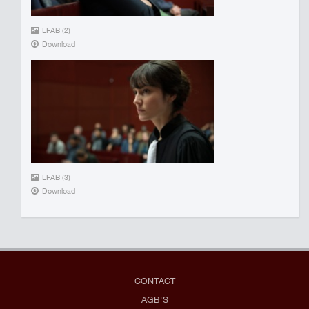
LFAB (2)
Download
LFAB (3)
Download
CONTACT
AGB'S