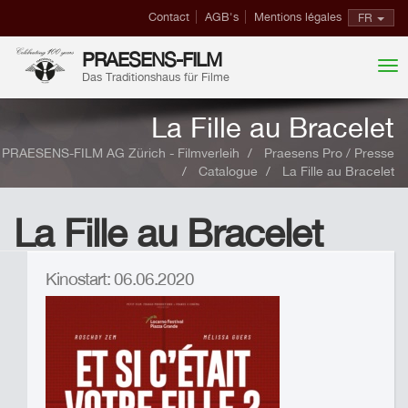
Contact
AGB's
Mentions légales
FR
PRAESENS-FILM
Das Traditionshaus für Filme
La Fille au Bracelet
PRAESENS-FILM AG Zürich - Filmverleih
Praesens Pro / Presse
Catalogue
La Fille au Bracelet
La Fille au Bracelet
Kinostart: 06.06.2020