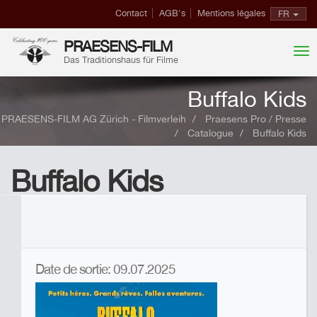
Contact
AGB's
Mentions légales
FR
PRAESENS-FILM
Das Traditionshaus für Filme
Buffalo Kids
PRAESENS-FILM AG Zürich - Filmverleih
Praesens Pro / Presse
Catalogue
Buffalo Kids
Buffalo Kids
Date de sortie: 09.07.2025