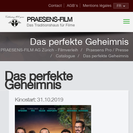
Contact
AGB's
Mentions légales
FR
PRAESENS-FILM
Das Traditionshaus für Filme
Das perfekte Geheimnis
PRAESENS-FILM AG Zürich - Filmverleih
Praesens Pro / Presse
Catalogue
Das perfekte Geheimnis
Das perfekte
Geheimnis
Kinostart: 31.10.2019