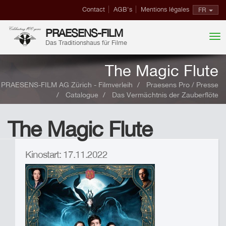
Contact
AGB's
Mentions légales
FR
PRAESENS-FILM
Das Traditionshaus für Filme
The Magic Flute
PRAESENS-FILM AG Zürich - Filmverleih
Praesens Pro / Presse
Catalogue
Das Vermächtnis der Zauberflöte
The Magic Flute
Kinostart: 17.11.2022