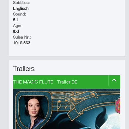
Subtitles:
Englisch
Sound:
5.1
Age:
tbd
Suisa Nr.:
1016.563
Trailers
THE MAGIC FLUTE - Trailer DE