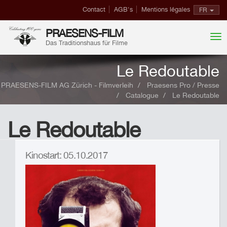
Contact
AGB's
Mentions légales
FR
PRAESENS-FILM
Das Traditionshaus für Filme
Le Redoutable
PRAESENS-FILM AG Zürich - Filmverleih
Praesens Pro / Presse
Catalogue
Le Redoutable
Le Redoutable
Kinostart: 05.10.2017