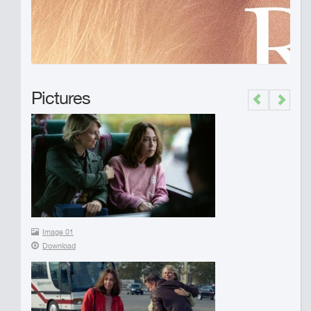
Pictures
Previous
Next
Image 01
Download