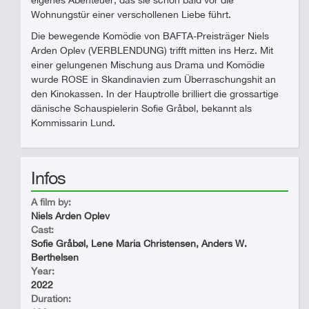
eigenes Abenteuer, das sie schon bald vor die
Wohnungstür einer verschollenen Liebe führt.
Die bewegende Komödie von BAFTA-Preisträger Niels
Arden Oplev (VERBLENDUNG) trifft mitten ins Herz. Mit
einer gelungenen Mischung aus Drama und Komödie
wurde ROSE in Skandinavien zum Überraschungshit an
den Kinokassen. In der Hauptrolle brilliert die grossartige
dänische Schauspielerin Sofie Gråbøl, bekannt als
Kommissarin Lund.
Infos
A film by:
Niels Arden Oplev
Cast:
Sofie Gråbøl, Lene Maria Christensen, Anders W.
Berthelsen
Year:
2022
Duration: