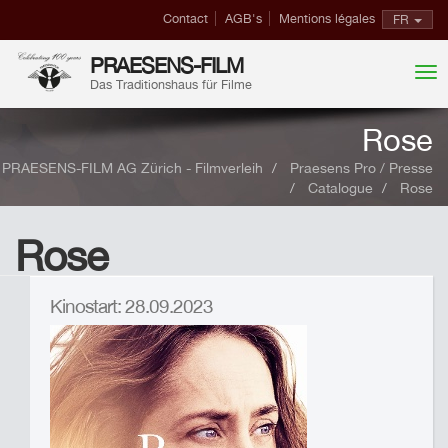
Contact
AGB's
Mentions légales
FR
PRAESENS-FILM
Das Traditionshaus für Filme
Rose
PRAESENS-FILM AG Zürich - Filmverleih
Praesens Pro / Presse
Catalogue
Rose
Rose
Kinostart: 28.09.2023