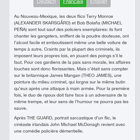
Deutsch
Francais
English
Au Nouveau-Mexique, les deux flics Terry Monroe
(ALEXANDER SKARSGÅRD) et Bob Bolaña (MICHAEL
PEÑA) sont tout sauf des policiers exemplaires: ils font
chanter les gangsters, sniffent de la poudre douteuse, ont
l’alcool facile et emboutissent même une belle voiture de
temps à autre. Craints par la plupart des criminels, ils
imposent leurs propres lois, en jouant des poings s’il le
faut. Pour ces gardiens de la paix sans morale, les affaires
louches sont donc florissantes. Mais c’était sans compter
sur le britannique James Mangan (THEO JAMES), une
pointure du milieu criminel, qui lorgne sur le même butin
qu’eux après une attaque à main armée. Pour la première
fois, le duo de ripoux doit faire face à un adversaire de la
même trempe, et leur sens de l’humour ne pourra pas les
sauve.
Après THE GUARD, portrait sarcastique d’un flic, le
cinéaste irlandais John Michael McDonagh revient avec
une comédie policière démentielle.