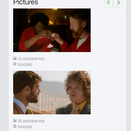
Pictures
Previous
Next
10_waroneveryone
Download
09_waroneveryone
Download