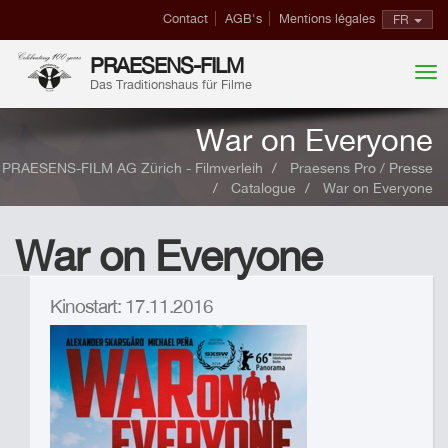
Contact
AGB's
Mentions légales
FR
PRAESENS-FILM
Das Traditionshaus für Filme
War on Everyone
PRAESENS-FILM AG Zürich - Filmverleih
Praesens Pro / Presse
Catalogue
War on Everyone
War on Everyone
Kinostart: 17.11.2016