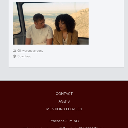
08_waroneveryone
Download
CONTACT
AGB'S
MENTIONS LÉGALES
Praesens-Film AG