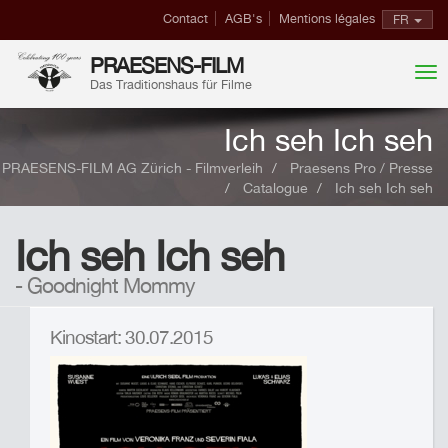
Contact
AGB's
Mentions légales
FR
PRAESENS-FILM
Das Traditionshaus für Filme
Ich seh Ich seh
PRAESENS-FILM AG Zürich - Filmverleih
Praesens Pro / Presse
Catalogue
Ich seh Ich seh
Ich seh Ich seh
- Goodnight Mommy
Kinostart: 30.07.2015