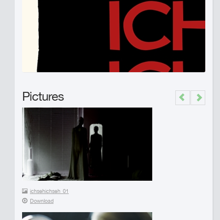
Pictures
Previous
Next
ichsehichseh_01
Download