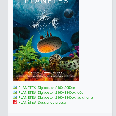
PLANETES_Digiposter_2160x3050px
PLANETES_Digiposter_2160x3840px_dés
PLANETES_Digiposter_2160x3840px_au cinema
PLANÉTES_Dossier de presse