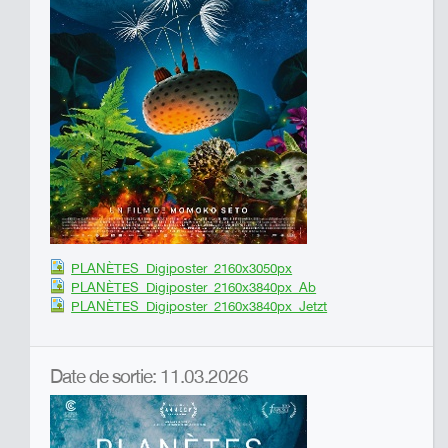
PLANÈTES_Digiposter_2160x3050px
PLANÈTES_Digiposter_2160x3840px_Ab
PLANÈTES_Digiposter_2160x3840px_Jetzt
Date de sortie: 11.03.2026