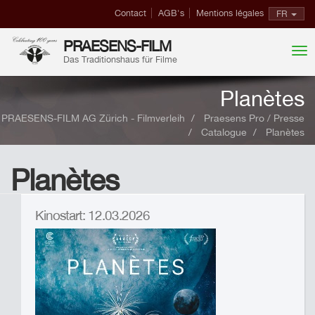
Contact
AGB's
Mentions légales
FR
PRAESENS-FILM
Das Traditionshaus für Filme
Planètes
PRAESENS-FILM AG Zürich - Filmverleih
Praesens Pro / Presse
Catalogue
Planètes
Planètes
Kinostart: 12.03.2026