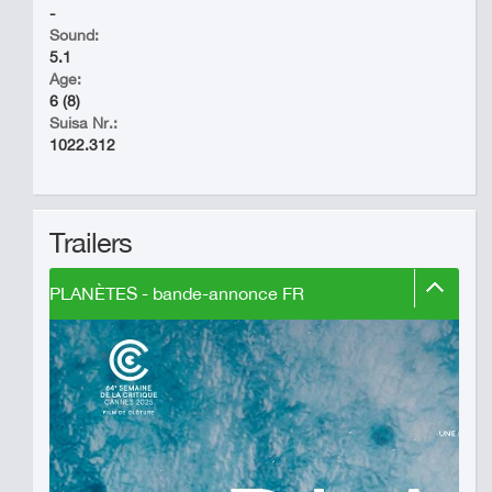
-
Sound:
5.1
Age:
6 (8)
Suisa Nr.:
1022.312
Trailers
PLANÈTES - bande-annonce FR