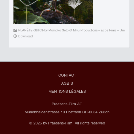
PLANÉTE-Still 03-by Momoko Seto © Miyu Productions – Ecce Films – Umedia 
Download
CONTACT
AGB'S
MENTIONS LÉGALES
Praesens-Film AG
Münchhaldenstrasse 10 Postfach CH-8034 Zürich
© 2026 by Praesens-Film. All rights reserved