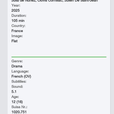
Julia de Nunez, Clovis Cornillac, Julien De Saint-Jean
Year:
2025
Duration:
105 min
Country:
France
Image:
Flat
Genre:
Drama
Language:
French (OV)
Subtitles:
Sound:
5.1
Age:
12 (16)
Suisa Nr.:
1020.751