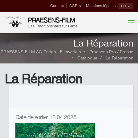
Contact
AGB's
Mentions légales
FR
PRAESENS-FILM
Das Traditionshaus für Filme
La Réparation
PRAESENS-FILM AG Zürich - Filmverleih
Praesens Pro / Presse
Catalogue
La Réparation
La Réparation
Date de sortie: 16.04.2025