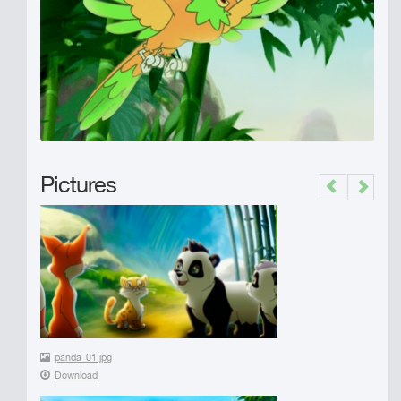
Pictures
Previous
Next
panda_01.jpg
Download