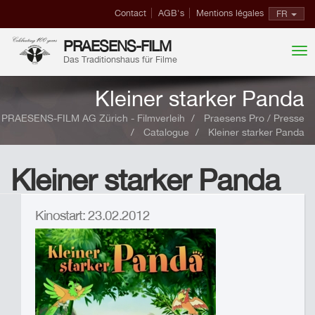
Contact
AGB's
Mentions légales
FR
PRAESENS-FILM
Das Traditionshaus für Filme
Kleiner starker Panda
PRAESENS-FILM AG Zürich - Filmverleih
Praesens Pro / Presse
Catalogue
Kleiner starker Panda
Kleiner starker Panda
Kinostart: 23.02.2012