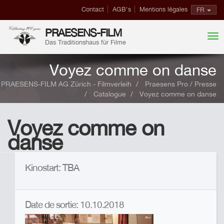
Contact
AGB's
Mentions légales
FR
PRAESENS-FILM
Das Traditionshaus für Filme
Voyez comme on danse
PRAESENS-FILM AG Zürich - Filmverleih
Praesens Pro / Presse
Catalogue
Voyez comme on danse
Voyez comme on
danse
Kinostart: TBA
Date de sortie: 10.10.2018