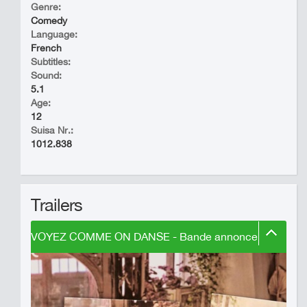
Genre:
Comedy
Language:
French
Subtitles:
Sound:
5.1
Age:
12
Suisa Nr.:
1012.838
Trailers
VOYEZ COMME ON DANSE - Bande annonce