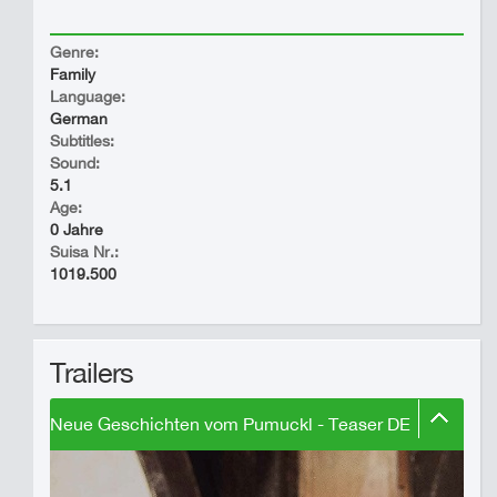
Genre:
Family
Language:
German
Subtitles:
Sound:
5.1
Age:
0 Jahre
Suisa Nr.:
1019.500
Trailers
Neue Geschichten vom Pumuckl - Teaser DE