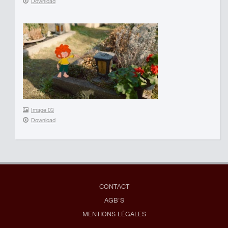
Download
Image 03
Download
CONTACT
AGB'S
MENTIONS LÉGALES