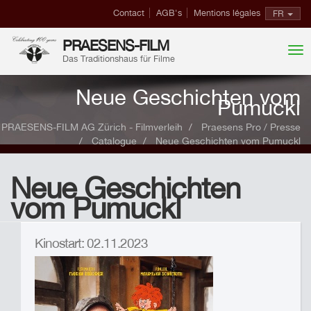
Contact
AGB's
Mentions légales
FR
PRAESENS-FILM
Das Traditionshaus für Filme
Neue Geschichten vom
Pumuckl
PRAESENS-FILM AG Zürich - Filmverleih
Praesens Pro / Presse
Catalogue
Neue Geschichten vom Pumuckl
Neue Geschichten
vom Pumuckl
Kinostart: 02.11.2023