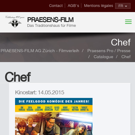
Contact
AGB's
Mentions légales
FR
PRAESENS-FILM
Das Traditionshaus für Filme
Chef
PRAESENS-FILM AG Zürich - Filmverleih
Praesens Pro / Presse
Catalogue
Chef
Chef
Kinostart: 14.05.2015