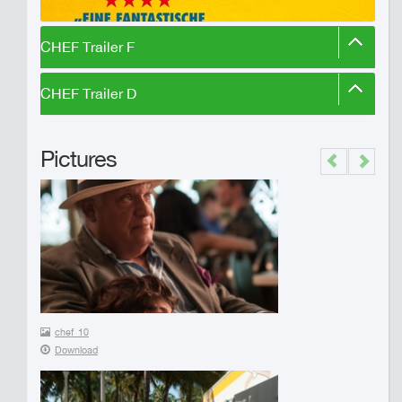
CHEF Trailer F
CHEF Trailer D
Pictures
Previous
Next
chef_10
Download