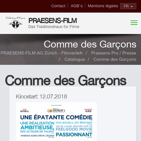
Contact
AGB's
Mentions légales
FR
PRAESENS-FILM
Das Traditionshaus für Filme
Comme des Garçons
PRAESENS-FILM AG Zürich - Filmverleih
Praesens Pro / Presse
Catalogue
Comme des Garçons
Comme des Garçons
Kinostart: 12.07.2018