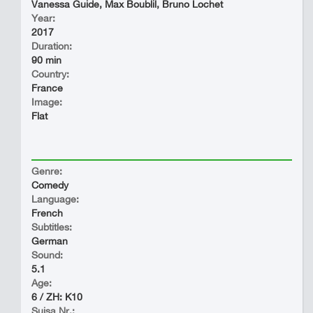
Vanessa Guide, Max Boublil, Bruno Lochet
Year:
2017
Duration:
90 min
Country:
France
Image:
Flat
Genre:
Comedy
Language:
French
Subtitles:
German
Sound:
5.1
Age:
6 / ZH: K10
Suisa Nr.: