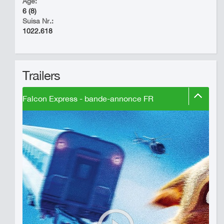
Age:
6 (8)
Suisa Nr.:
1022.618
Trailers
Falcon Express - bande-annonce FR