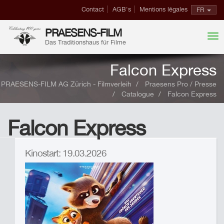
Contact
AGB's
Mentions légales
FR
PRAESENS-FILM
Das Traditionshaus für Filme
Falcon Express
PRAESENS-FILM AG Zürich - Filmverleih
Praesens Pro / Presse
Catalogue
Falcon Express
Falcon Express
Kinostart: 19.03.2026