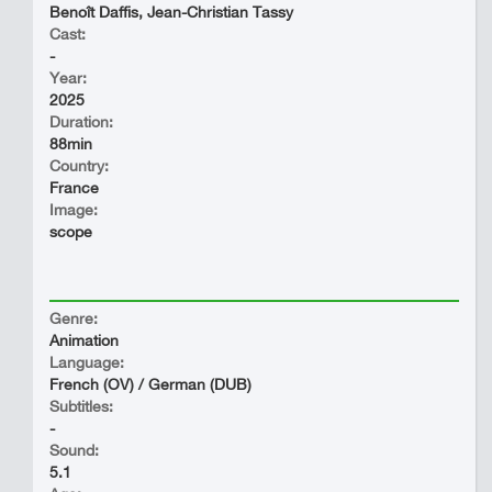
Benoît Daffis, Jean-Christian Tassy
Cast:
-
Year:
2025
Duration:
88min
Country:
France
Image:
scope
Genre:
Animation
Language:
French (OV) / German (DUB)
Subtitles:
-
Sound:
5.1