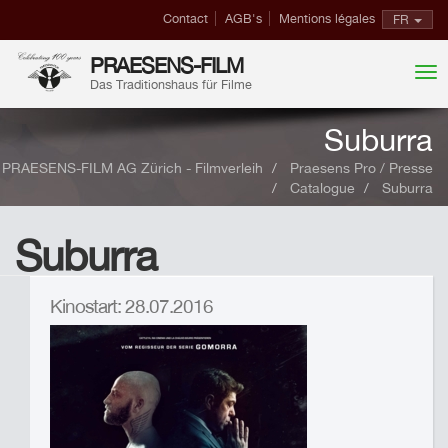
Contact
AGB's
Mentions légales
FR
PRAESENS-FILM
Das Traditionshaus für Filme
Suburra
PRAESENS-FILM AG Zürich - Filmverleih
Praesens Pro / Presse
Catalogue
Suburra
Suburra
Kinostart: 28.07.2016