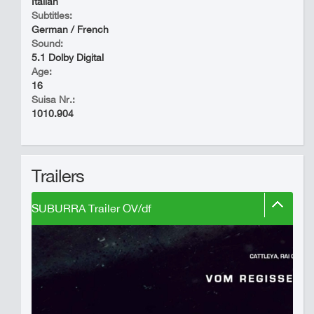
Italian
Subtitles:
German / French
Sound:
5.1 Dolby Digital
Age:
16
Suisa Nr.:
1010.904
Trailers
SUBURRA Trailer OV/df