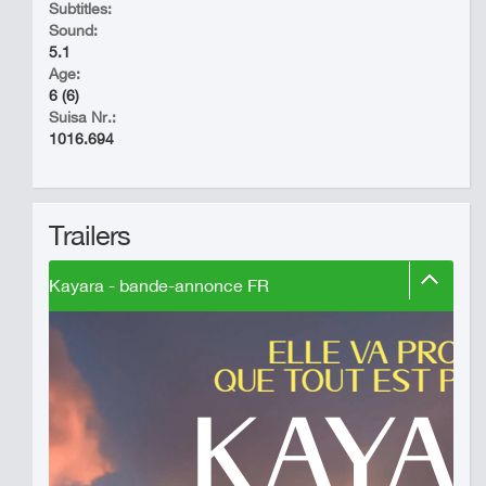
Subtitles:
Sound:
5.1
Age:
6 (6)
Suisa Nr.:
1016.694
Trailers
Kayara - bande-annonce FR