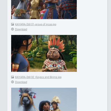
KAYARA-Still 01-group of incas.jpg
Download
KAYARA-Still 02_Kayara and Birima.jpg
Download