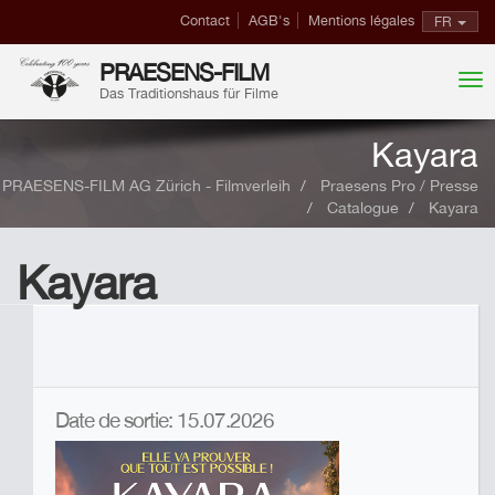
Contact
AGB's
Mentions légales
FR
PRAESENS-FILM
Das Traditionshaus für Filme
Kayara
PRAESENS-FILM AG Zürich - Filmverleih
Praesens Pro / Presse
Catalogue
Kayara
Kayara
Date de sortie: 15.07.2026