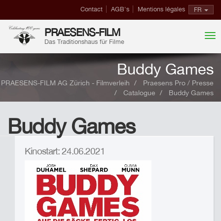
Contact
AGB's
Mentions légales
FR
PRAESENS-FILM
Das Traditionshaus für Filme
Buddy Games
PRAESENS-FILM AG Zürich - Filmverleih
Praesens Pro / Presse
Catalogue
Buddy Games
Buddy Games
Kinostart: 24.06.2021