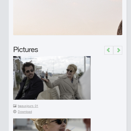
Pictures
Previous
Next
beauxjours_01
Download