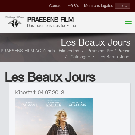
Contact
AGB's
Mentions légales
FR
PRAESENS-FILM
Das Traditionshaus für Filme
Les Beaux Jours
PRAESENS-FILM AG Zürich - Filmverleih
Praesens Pro / Presse
Catalogue
Les Beaux Jours
Les Beaux Jours
Kinostart: 04.07.2013