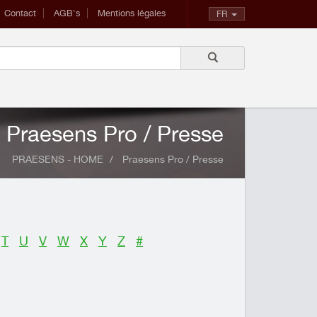
Contact
AGB's
Mentions légales
FR
Praesens Pro / Presse
PRAESENS - HOME
Praesens Pro / Presse
T
U
V
W
X
Y
Z
#