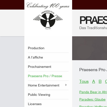
PRAES
Das Traditionsh
Production
A l'affiche
Prochainement
Praesens Pro 
Praesens Pro / Presse
Tous
A
B
Home Entertainment
Panda Bear in Afr
Public Viewing
Paradies: Glaube
Licenses
Paradies: Hoffnun