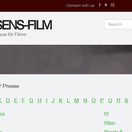
Connect with us:
ENS-FILM
aus für Filme
/ Presse
C
D
E
F
G
H
I
J
K
L
M
N
O
P
Q
R
S
ica
Pil
Pillion
g
Planète B