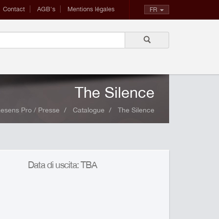
Contact
AGB's
Mentions légales
FR
The Silence
esens Pro / Presse
Catalogue
The Silence
Data di uscita: TBA