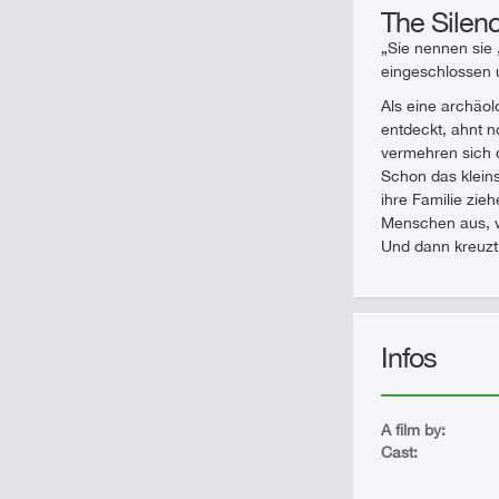
The Silen
„Sie nennen sie 
eingeschlossen u
Als eine archäo
entdeckt, ahnt n
vermehren sich d
Schon das kleins
ihre Familie zie
Menschen aus, wi
Und dann kreuzt
Infos
A film by:
Cast: