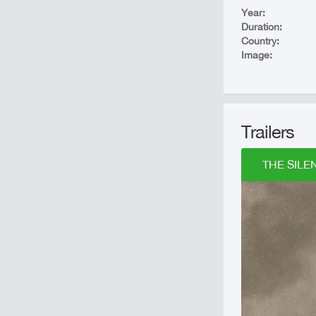
Year:
Duration:
Country:
Image:
Trailers
THE SILEN