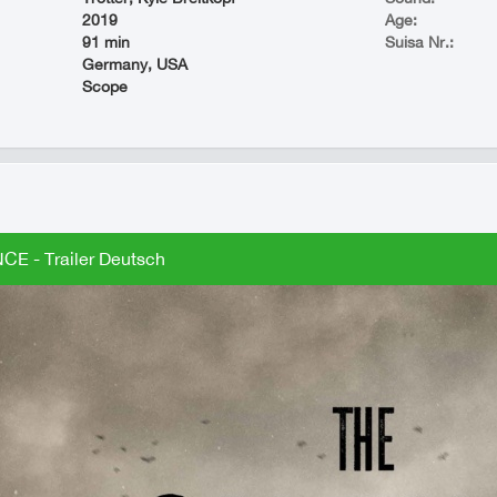
2019
Age:
91 min
Suisa Nr.:
Germany, USA
Scope
CE - Trailer Deutsch