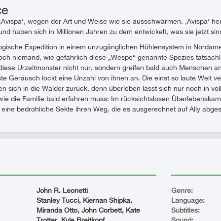
ce
‚Avispa‘, wegen der Art und Weise wie sie ausschwärmen. ‚Avispa‘ he
nd haben sich in Millionen Jahren zu dem entwickelt, was sie jetzt s
logische Expedition in einem unzugänglichen Höhlensystem in Nordamer
och niemand, wie gefährlich diese „Wespe“ genannte Spezies tatsächlic
iese Urzeitmonster nicht nur, sondern greifen bald auch Menschen an.
te Geräusch lockt eine Unzahl von ihnen an. Die einst so laute Welt v
hen sich in die Wälder zurück, denn überleben lässt sich nur noch in vö
e die Familie bald erfahren muss: Im rücksichtslosen Überlebenskampf 
 eine bedrohliche Sekte ihren Weg, die es ausgerechnet auf Ally abg
John R. Leonetti
Genre:
Stanley Tucci, Kiernan Shipka,
Language:
Miranda Otto, John Corbett, Kate
Subtitles:
Trotter, Kyle Breitkopf
Sound: