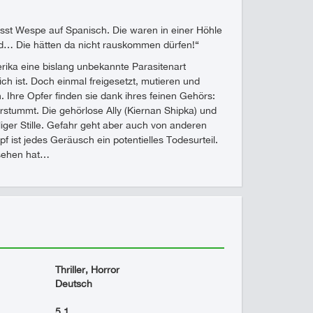
isst Wespe auf Spanisch. Die waren in einer Höhle
ind… Die hätten da nicht rauskommen dürfen!“
ika eine bislang unbekannte Parasitenart
h ist. Doch einmal freigesetzt, mutieren und
 Ihre Opfer finden sie dank ihres feinen Gehörs:
erstummt. Die gehörlose Ally (Kiernan Shipka) und
lliger Stille. Gefahr geht aber auch von anderen
ist jedes Geräusch ein potentielles Todesurteil.
esehen hat…
Thriller, Horror
Deutsch
5.1