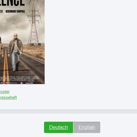
Poster
Presseheft
Deutsch
English