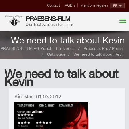
Contact
AGB's
Mentions légales
FR
PRAESENS-FILM
Das Traditionshaus für Filme
We need to talk about Kevin
PRAESENS-FILM AG Zürich - Filmverleih
Praesens Pro / Presse
Catalogue
We need to talk about Kevin
We need to talk about
Kevin
Kinostart: 01.03.2012