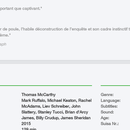
mportant que captivant."
 de poule, l’habile déconstruction de l’enquête et son cadre instinctif t
tème."
raph
Thomas McCarthy
Genre:
Mark Ruffalo, Michael Keaton, Rachel
Language:
McAdams, Liev Schreiber, John
Subtitles:
Slattery, Stanley Tucci, Brian d'Arcy
Sound:
James, Billy Crudup, James Sheridan
Age:
2015
Suisa Nr.:
129 min