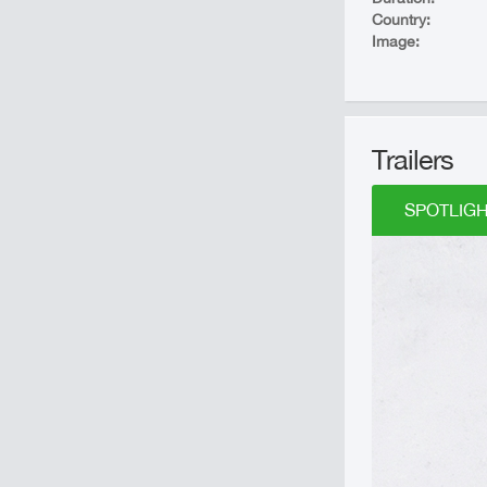
Country:
Image:
Trailers
SPOTLIGHT