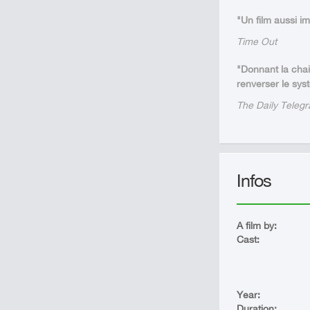
"Un film aussi i
Time Out
"Donnant la chair
renverser le sys
The Daily Teleg
Infos
A film by:
Cast:
Year:
Duration: