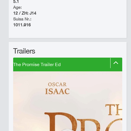
5.1
Age:
12 / ZH: J14
Suisa Nr.:
1011.916
Trailers
The Promise Trailer Ed