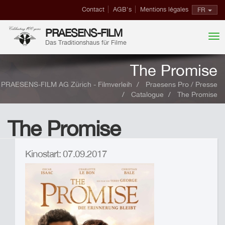
Contact
AGB's
Mentions légales
FR
PRAESENS-FILM
Das Traditionshaus für Filme
The Promise
PRAESENS-FILM AG Zürich - Filmverleih
Praesens Pro / Presse
Catalogue
The Promise
The Promise
Kinostart: 07.09.2017