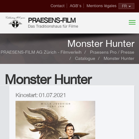
Contact
AGB's
Mentions légales
FR
PRAESENS-FILM
Das Traditionshaus für Filme
Monster Hunter
PRAESENS-FILM AG Zürich - Filmverleih
Praesens Pro / Presse
Catalogue
Monster Hunter
Monster Hunter
Kinostart: 01.07.2021