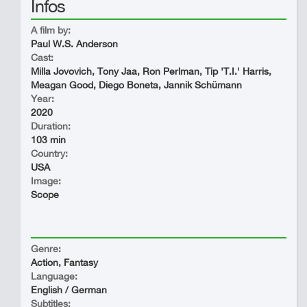
Infos
A film by:
Paul W.S. Anderson
Cast:
Milla Jovovich, Tony Jaa, Ron Perlman, Tip 'T.I.' Harris,
Meagan Good, Diego Boneta, Jannik Schümann
Year:
2020
Duration:
103 min
Country:
USA
Image:
Scope
Genre:
Action, Fantasy
Language:
English / German
Subtitles: