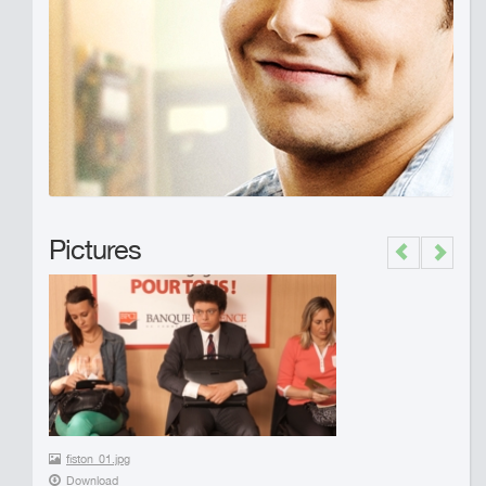
Pictures
Previous
Next
fiston_01.jpg
Download