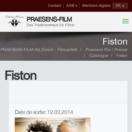
Contact
AGB's
Mentions légales
FR
PRAESENS-FILM
Das Traditionshaus für Filme
Fiston
PRAESENS-FILM AG Zürich - Filmverleih
Praesens Pro / Presse
Catalogue
Fiston
Fiston
Date de sortie: 12.03.2014