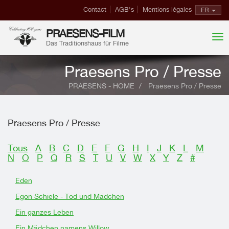
Contact
AGB's
Mentions légales
FR
PRAESENS-FILM
Das Traditionshaus für Filme
Praesens Pro / Presse
PRAESENS - HOME
Praesens Pro / Presse
Praesens Pro / Presse
Tous
A
B
C
D
E
F
G
H
I
J
K
L
M
N
O
P
Q
R
S
T
U
V
W
X
Y
Z
#
Eden
Egon Schiele - Tod und Mädchen
Ein ganzes Leben
Ein Mädchen namens Willow