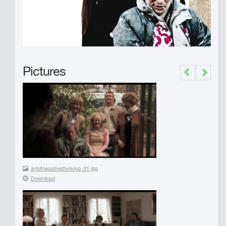
Pictures
Previous
Next
artofnegativethinking_01.jpg
Download