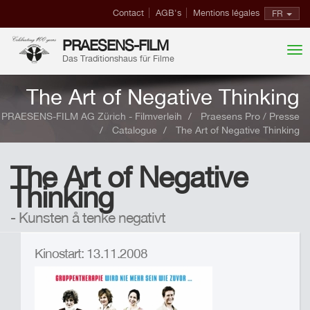
Contact
AGB's
Mentions légales
FR
PRAESENS-FILM
Das Traditionshaus für Filme
The Art of Negative Thinking
PRAESENS-FILM AG Zürich - Filmverleih
Praesens Pro / Presse
Catalogue
The Art of Negative Thinking
The Art of Negative
Thinking
- Kunsten å tenke negativt
Kinostart: 13.11.2008