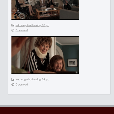
artofnegativethinking_02.jpg
Download
artofnegativethinking_03.jpg
Download