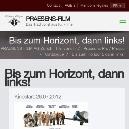
Contact
AGB's
Mentions légales
FR
PRAESENS-FILM
Das Traditionshaus für Filme
Bis zum Horizont, dann links!
PRAESENS-FILM AG Zürich - Filmverleih
Praesens Pro / Presse
Catalogue
Bis zum Horizont, dann links!
Bis zum Horizont, dann
links!
Kinostart: 26.07.2012