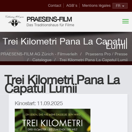
Contact
AGB's
Mentions légales
FR
PRAESENS-FILM
Das Traditionshaus für Filme
Trei Kilometri Pana La Capatul
Lumii
PRAESENS-FILM AG Zürich - Filmverleih
Praesens Pro / Presse
Catalogue
Trei Kilometri Pana La Capatul Lumii
Trei Kilometri Pana La
Capatul Lumii
Kinostart: 11.09.2025