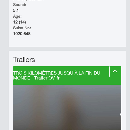
Sound:
5.1
Age:
12 (14)
Suisa Nr.:
1020.648
Trailers
TROIS KILOMÈTRES JUSQU'À LA FIN DU
MONDE - Trailer OV-fr