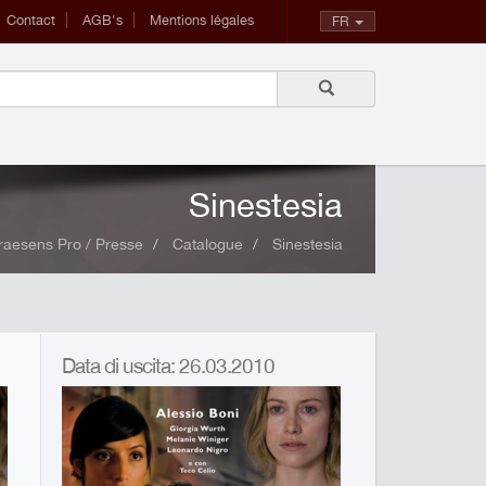
Contact
AGB's
Mentions légales
FR
Sinestesia
raesens Pro / Presse
Catalogue
Sinestesia
Data di uscita: 26.03.2010