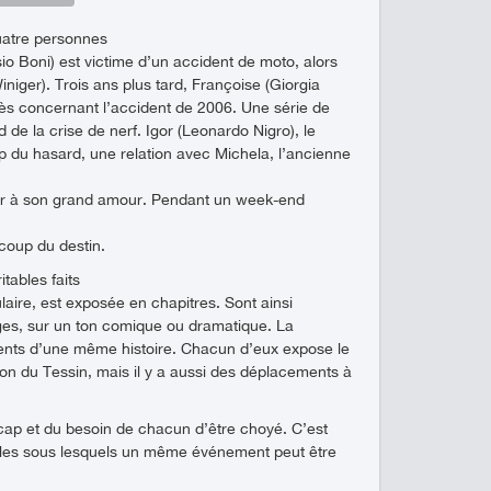
uatre personnes
sio Boni) est victime d’un accident de moto, alors
iger). Trois ans plus tard, Françoise (Giorgia
cès concernant l’accident de 2006. Une série de
de la crise de nerf. Igor (Leonardo Nigro), le
 du hasard, une relation avec Michela, l’ancienne
ncer à son grand amour. Pendant un week-end
 coup du destin.
tables faits
ulaire, est exposée en chapitres. Sont ainsi
ages, sur un ton comique ou dramatique. La
ents d’une même histoire. Chacun d’eux expose le
on du Tessin, mais il y a aussi des déplacements à
icap et du besoin de chacun d’être choyé. C’est
angles sous lesquels un même événement peut être