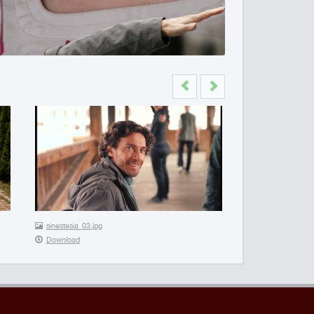
Previous
Next
sinestesia_03.jpg
Download