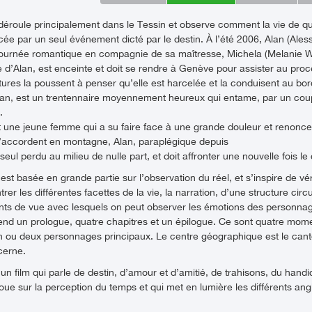
éroule principalement dans le Tessin et observe comment la vie de q
ncée par un seul événement dicté par le destin. À l’été 2006, Alan (Ales
journée romantique en compagnie de sa maîtresse, Michela (Melanie Win
 d’Alan, est enceinte et doit se rendre à Genève pour assister au pro
ures la poussent à penser qu’elle est harcelée et la conduisent au bord 
lan, est un trentennaire moyennement heureux qui entame, par un coup
.
st une jeune femme qui a su faire face à une grande douleur et reno
s’accordent en montagne, Alan, paraplégique depuis
 seul perdu au milieu de nulle part, et doit affronter une nouvelle fois le
est basée en grande partie sur l’observation du réel, et s’inspire de véri
rer les différentes facettes de la vie, la narration, d’une structure circ
oints de vue avec lesquels on peut observer les émotions des personn
end un prologue, quatre chapitres et un épilogue. Ce sont quatre mom
n ou deux personnages principaux. Le centre géographique est le cant
cerne.
n film qui parle de destin, d’amour et d’amitié, de trahisons, du hand
 joue sur la perception du temps et qui met en lumière les différents 