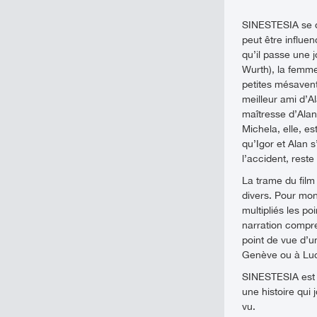
SINESTESIA se d
peut être influe
qu’il passe une 
Wurth), la femme
petites mésavent
meilleur ami d’A
maîtresse d’Alan
Michela, elle, e
qu’Igor et Alan 
l’accident, reste
La trame du film 
divers. Pour mont
multipliés les p
narration compr
point de vue d’u
Genève ou à Lu
SINESTESIA est u
une histoire qui
vu.