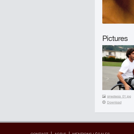
Pictures
sinestesia_01.jpg
Download