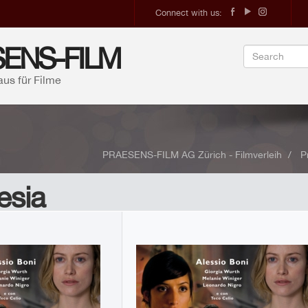
Connect with us:
ENS-FILM
aus für Filme
PRAESENS-FILM AG Zürich - Filmverleih
P
esia