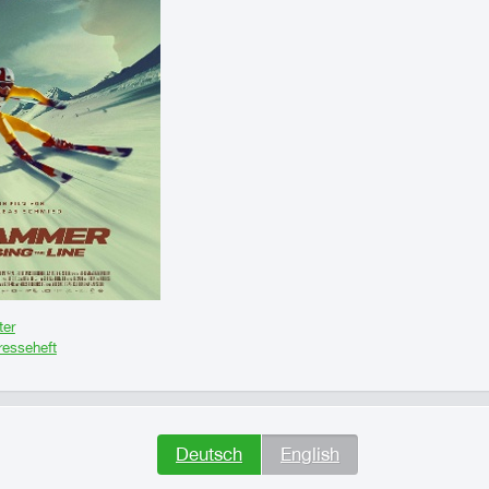
ter
esseheft
Deutsch
English