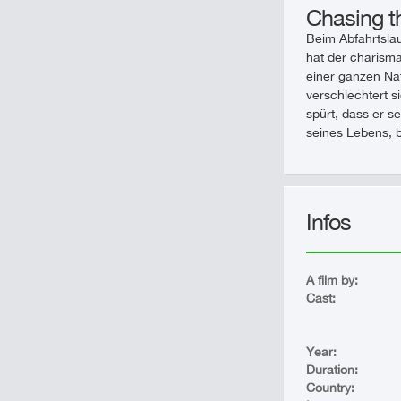
Chasing t
Beim Abfahrtslau
hat der charism
einer ganzen Na
verschlechtert s
spürt, dass er s
seines Lebens, b
Infos
A film by:
Cast:
Year:
Duration:
Country: