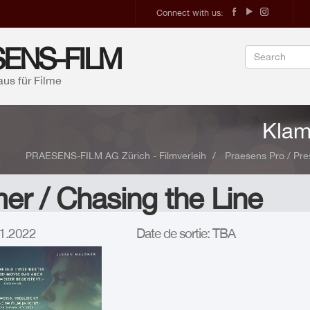
Connect with us:
ENS-FILM
aus für Filme
Klam
PRAESENS-FILM AG Zürich - Filmverleih
Praesens Pro / Pre
r / Chasing the Line
.01.2022
Date de sortie: TBA