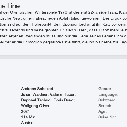
he Line
f der Olympischen Winterspiele 1976 ist der erst 22-jährige Franz Kla
atische Newcomer nahezu jeden Abfahrtslauf gewonnen. Der Druck von 
tion sind auf dem Höhepunkt. Sein Sponsor bedrängt ihn kurz vor de
ich zusehends und seine größten Rivalen wissen, dass Franz mehr lei
einen eigenen Weg finden muss und nur die Liebe seines Lebens ihm d
ei der er die unmöglich geglaubte Linie fährt, die ihn bis heute zur L
Andreas Schmied
Genre:
Julian Waldner; Valerie Huber;
Language:
Raphael Tschudi; Doris Drexl;
Subtitles:
Wolfgang Oliver
Sound:
2021
Age:
114 Min.
Suisa Nr.:
Austria