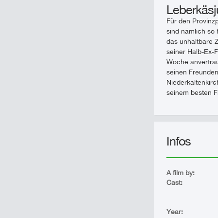
Leberkäsj
Für den Provinzp
sind nämlich so 
das unhaltbare 
seiner Halb-Ex-F
Woche anvertraut
seinen Freunden 
Niederkaltenkir
seinem besten Fr
Infos
A film by:
Cast:
Year: