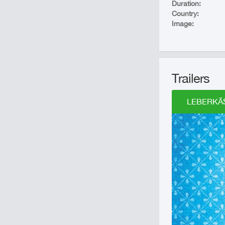
Duration:
Country:
Image:
Trailers
LEBERKÄSJ