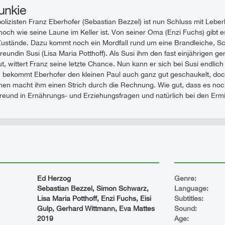
unkie
olizisten Franz Eberhofer (Sebastian Bezzel) ist nun Schluss mit Leber
hoch wie seine Laune im Keller ist. Von seiner Oma (Enzi Fuchs) gibt
Zustände. Dazu kommt noch ein Mordfall rund um eine Brandleiche, Sc
reundin Susi (Lisa Maria Potthoff). Als Susi ihm den fast einjährigen 
, wittert Franz seine letzte Chance. Nun kann er sich bei Susi endlic
bekommt Eberhofer den kleinen Paul auch ganz gut geschaukelt, doch d
chen macht ihm einen Strich durch die Rechnung. Wie gut, dass es noc
eund in Ernährungs- und Erziehungsfragen und natürlich bei den Ermitt
Ed Herzog
Genre:
Sebastian Bezzel, Simon Schwarz,
Language:
Lisa Maria Potthoff, Enzi Fuchs, Eisi
Subtitles:
Gulp, Gerhard Wittmann, Eva Mattes
Sound:
2019
Age: