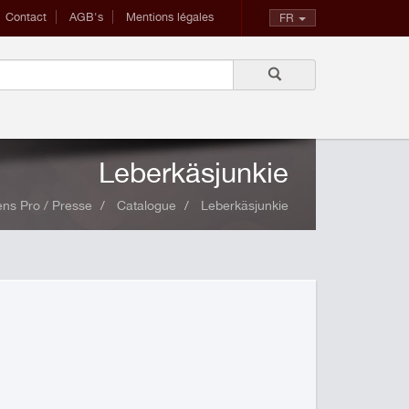
Contact
AGB's
Mentions légales
FR
Leberkäsjunkie
ns Pro / Presse
Catalogue
Leberkäsjunkie