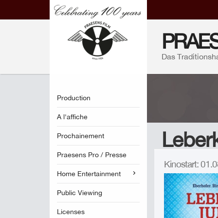
PRAES
Das Traditionsh
Production
A l'affiche
Leberk
Prochainement
Praesens Pro / Presse
Kinostart: 01
Home Entertainment
Public Viewing
Licenses