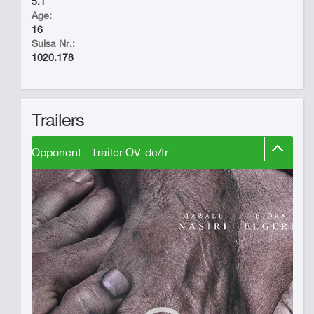
5.1
Age:
16
Suisa Nr.:
1020.178
Trailers
Opponent - Trailer OV-de/fr