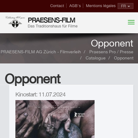
Contact
AGB's
Mentions légales
FR
PRAESENS-FILM
Das Traditionshaus für Filme
Opponent
PRAESENS-FILM AG Zürich - Filmverleih
Praesens Pro / Presse
Catalogue
Opponent
Opponent
Kinostart: 11.07.2024