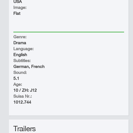
USA
Image:
Flat
Genre:
Drama
Language:
English
Subtitles:
German, French
Sound:
5.1
Age:
10 / ZH: J12
Suisa Nr.:
1012.744
Trailers