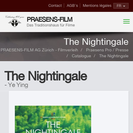
Contact
AGB's
Mentions légales
FR
PRAESENS-FILM
Das Traditionshaus für Filme
The Nightingale
PRAESENS-FILM AG Zürich - Filmverleih
Praesens Pro / Presse
Catalogue
The Nightingale
The Nightingale
- Ye Ying