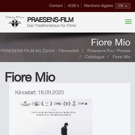
Contact
AGB's
Mentions légales
FR
PRAESENS-FILM
Das Traditionshaus für Filme
Fiore Mio
PRAESENS-FILM AG Zürich - Filmverleih
Praesens Pro / Presse
Catalogue
Fiore Mio
Fiore Mio
Kinostart: 18.09.2025