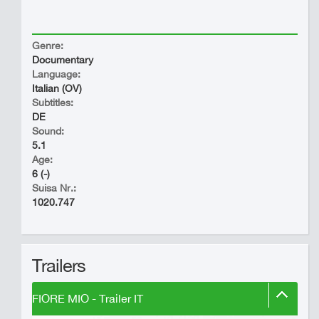
Genre:
Documentary
Language:
Italian (OV)
Subtitles:
DE
Sound:
5.1
Age:
6 (-)
Suisa Nr.:
1020.747
Trailers
FIORE MIO - Trailer IT