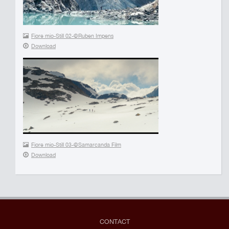
Fiore mio-Still 02-©Ruben Impens
Download
Fiore mio-Still 03-©Samarcanda Film
Download
CONTACT