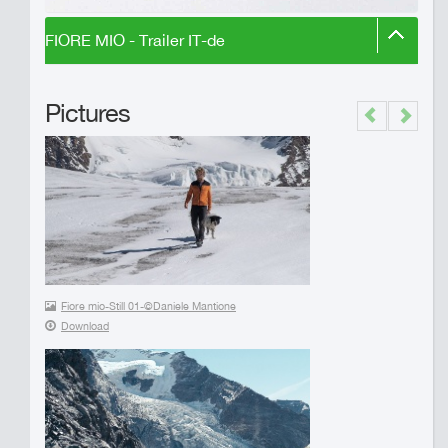
FIORE MIO - Trailer IT-de
Pictures
Previous
Next
Fiore mio-Still 01-©Daniele Mantione
Download