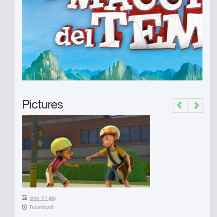
Pictures
Previous
Next
dino_01.jpg
Download