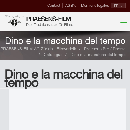
Contact
AGB's
Mentions légales
FR
PRAESENS-FILM
Das Traditionshaus für Filme
Dino e la macchina del tempo
PRAESENS-FILM AG Zürich - Filmverleih
Praesens Pro / Presse
Catalogue
Dino e la macchina del tempo
Dino e la macchina del
tempo